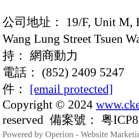
公司地址： 19/F, Unit M, Hou
Wang Lung Street Tsuen
持： 網商動力
電話： (852) 2409 5247
件：
[email protected]
Copyright © 2024
www.cke
reserved 備案號： 粤ICP88
Powered by Operion - Website Marketi