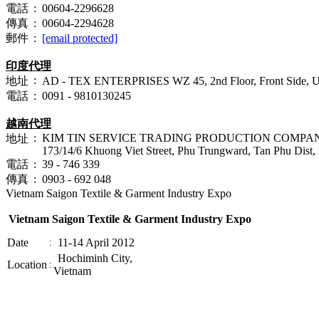
電話
:
00604-2296628
傳真
:
00604-2294628
郵件
:
[email protected]
印度代理
:
地址
AD - TEX ENTERPRISES WZ 45, 2nd Floor, Front Side, Ugg
電話
:
0091 - 9810130245
越南代理
:
KIM TIN SERVICE TRADING PRODUCTION COMPA
地址
173/14/6 Khuong Viet Street, Phu Trungward, Tan Phu Dist,
電話
:
39 - 746 339
傳真
:
0903 - 692 048
Vietnam Saigon Textile & Garment Industry Expo
Vietnam Saigon Textile & Garment Industry Expo
Date
11-14 April 2012
:
Hochiminh City,
Location
:
Vietnam