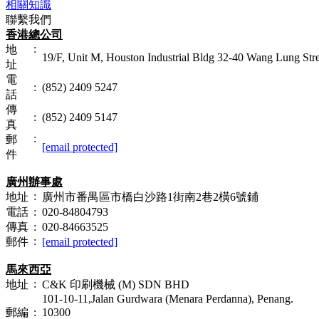
相關知識
聯繫我們
香港總公司
:
地
19/F, Unit M, Houston Industrial Bldg 32-40 Wang Lung St
址
電
:
(852) 2409 5247
話
傳
:
(852) 2409 5147
真
:
郵
[email protected]
件
廣州辦事處
:
地址
廣州市番禺區市橋白沙路1街南2巷2橫6號鋪
電話
:
020-84804793
傳真
:
020-84663525
:
郵件
[email protected]
馬來西亞
:
地址
C&K 印刷機械 (M) SDN BHD
101-10-11,Jalan Gurdwara (Menara Perdanna), Penang.
郵編
:
10300