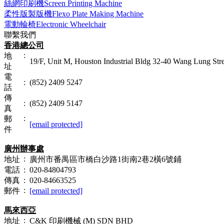
絲網印刷機Screen Printing Machine
柔性版製版機Flexo Plate Making Machine
電動輪椅Electronic Wheelchair
聯繫我們
香港總公司
:
地
19/F, Unit M, Houston Industrial Bldg 32-40 Wang Lung St
址
電
:
(852) 2409 5247
話
傳
:
(852) 2409 5147
真
:
郵
[email protected]
件
廣州辦事處
:
地址
廣州市番禺區市橋白沙路1街南2巷2橫6號鋪
電話
:
020-84804793
傳真
:
020-84663525
:
郵件
[email protected]
馬來西亞
:
地址
C&K 印刷機械 (M) SDN BHD