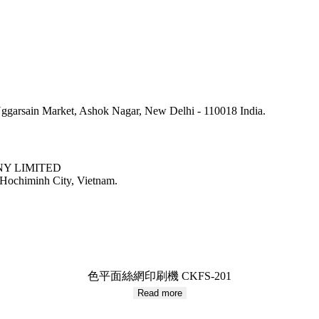
arsain Market, Ashok Nagar, New Delhi - 110018 India.
NY LIMITED
 Hochiminh City, Vietnam.
色平面絲網印刷機 CKFS-201
Read more