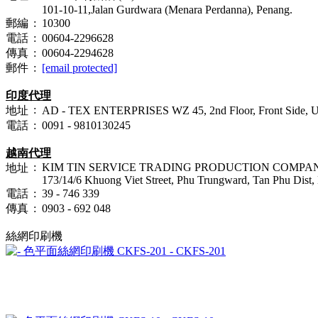
101-10-11,Jalan Gurdwara (Menara Perdanna), Penang.
郵編
:
10300
電話
:
00604-2296628
傳真
:
00604-2294628
郵件
:
[email protected]
印度代理
:
地址
AD - TEX ENTERPRISES WZ 45, 2nd Floor, Front Side, Ugg
電話
:
0091 - 9810130245
越南代理
:
KIM TIN SERVICE TRADING PRODUCTION COMPA
地址
173/14/6 Khuong Viet Street, Phu Trungward, Tan Phu Dist,
電話
:
39 - 746 339
傳真
:
0903 - 692 048
絲網印刷機